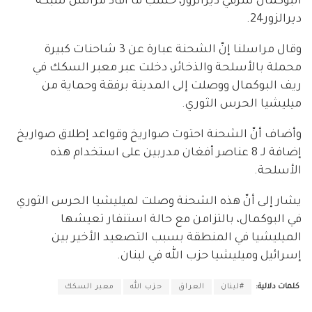
البوكمال شرقي ديرالزور، حسب ما أفاد مراسل شبكة
ديرالزور24.
وقال مراسلنا إنّ الشحنة عبارة عن 3 شاحنات كبيرة
محملة بالأسلحة والذخائر، دخلت عبر معبر السكك في
ريف البوكمال ووصلت إلى المدينة برفقة وحماية من
ميليشيا الحرس الثوري.
وأضاف أنّ الشحنة احتوت صواريخ وقواعد إطلاق صواريخ
إضافة لـ 8 عناصر أفغان مدربين على استخدام هذه
الأسلحة.
يشار إلى أنّ هذه الشحنة وصلت لميليشيا الحرس الثوري
في البوكمال، بالتزامن مع حالة استنفار تعيشها
الميليشيا في المنطقة بسبب التصعيد الأخير بين
إسرائيل وميليشيا حزب الله في لبنان.
كلمات دلالية:
#لبنان
العراق
حزب الله
معبر السكك