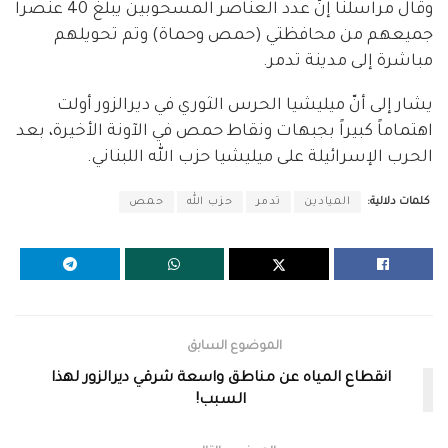
وقال مراسلنا إنّ عدد العناصر المسحوبين يبلغ 40 عنصراً
جميعهم من محافظتي (حمص وحماة) وتم تحويلهم
مباشرة إلى مدينة تدمر.
يشار إلى أنّ ميليشيا الحرس الثوري في ديرالزور أولت
اهتماماً كبيراً بجبهات ونقاط حمص في الآونة الأخيرة، بعد
الحرب الإسرائيلة على ميليشيا حزب الله اللبناني.
كلمات دلالية:
الميادين
تدمر
حزب الله
حمص
الموضوع السابق
انقطاع المياه عن مناطق واسعة شرقي ديرالزور لهذا
السبب!