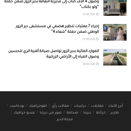
وصول 4 آلاف كتاب إلى مديرية الثقافة بدير الزور ضمن حملة
“ولو بكتاب”
07/08/2026
إجراء 7 عمليات تنظير هضمي في مستشفى دير الزور
الوطني ضمن حملة “شفاء 4”
07/08/2026
الموارد المائية بدير الزور تواصل صيانة أقنية الري لتحسين
وصول المياه إلى الأراضي الزراعية
06/08/2026
أبرز الأنباء
مقابلات
دراسات
مقالات رأي
انفوجرافيك
بودكاست
تقارير
خرائط
ديرتنا
صحافة
صور من ديرتنا
فيديو جرافيك
مجلة الدير