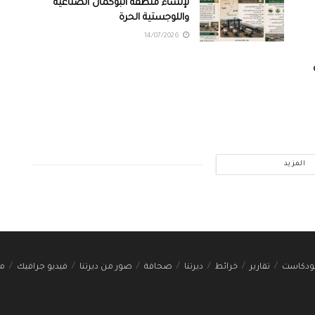
لإنشاء منطقة البوكمال الصناعية
واللوجستية الحرة
14/07/2026
المزيد
ودكاست
تقارير
خرائط
ديرتنا
صحافة
صور من ديرتنا
فيديو جرافيك
مج