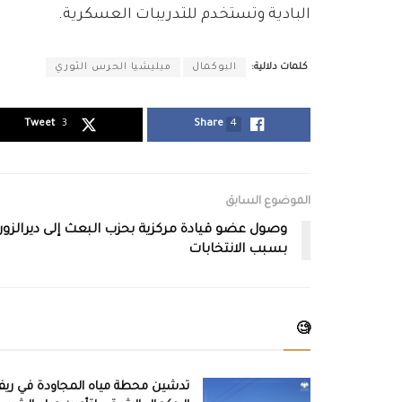
البادية وتستخدم للتدريبات العسكرية.
كلمات دلالية:
البوكمال
ميليشيا الحرس الثوري
Tweet
3
Share
4
الموضوع السابق
وصول عضو قيادة مركزية بحزب البعث إلى ديرالزور
بسبب الانتخابات
🧐
تدشين محطة مياه المجاودة في ري