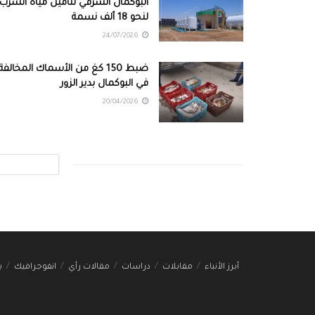
البوكمال الشرقي لتأمين مياه الشرب
لنحو 18 ألف نسمة
24/07/2026
ضبط 150 كغ من الأسماك المخالفة
في البوكمال بدير الزور
20/04/2026
أبرز الأنباء
مقابلات
دراسات
مقالات رأي
انفوجرافيك
ب