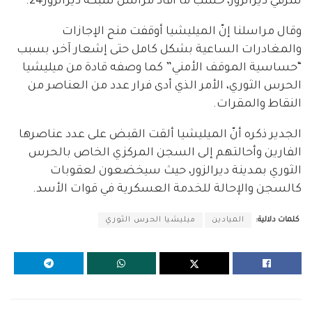
شرقي ديرالزور، حسب ما أفاد مراسل شبكة ديرالزور24.
وقال مراسلنا إنّ الميليشيا أوقفت منح الإجازات
والمغادرات الساعية بشكل كامل حتى إشعار آخر، بسبب
“حساسية الموقف الأمني” كما وصفه قادة من ميليشيا
الحرس الثوري، الأمر الذي أدى فرار عدد من العناصر من
النقاط والمقرات.
الجدير ذكره أنّ الميليشيا ألقت القبض على عدد عناصرها
الفارين وأحالتهم إلى السجن المركزي الخاص بالحرس
الثوري بمدينة ديرالزور، حيث سيخضعون لعقوبات
كالسجن والإحالة للخدمة العسكرية في قوات الأسد.
كلمات دلالية:
الميادين
ميليشيا الحرس الثوري