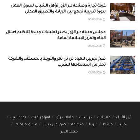
غرفة تجارة وصناعة دير الزور تؤهل الشباب لسوق العمل
بدورة تدريبية تجمع بين الريادة والتطبيق العملي
04/08/2026
مجلس مدينة دير الزور يصدر تعليمات جديدة لتنظيم أعمال
البناء وتعزيز السلامة العامة
04/08/2026
ضخ تجريبي للمياه في تل تمر والتوينة بالحسكة.. والشركة
تحذر من استخدامها للشرب
03/08/2026
أبرز الأنباء
مقابلات
دراسات
مقالات رأي
انفوجرافيك
بودكاست
تقارير
خرائط
ديرتنا
صحافة
صور من ديرتنا
فيديو جرافيك
مجلة الدير