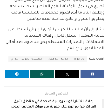
عنصر من ميليشيا الحرس الثوري عن خلع قفل محل
تجاري في سوق النوفيتة، ليقوم العنصر بسحب سلاحه
وإطلاق النار، ما أدى لقدوم مجموعات للميليشيا قامت
بتطويق السوق وإغلاق مداخله لمدة ساعتين.
يشار إلى أنّ ميليشيا الحرس الثوري الإيراني تسيطر على
مدينة البوكمال بشكل كامل، وهناك العديد من
الانتهاكات والتعديات المسجلة بحق عناصرها ضد أهالي
المدينة دون رادع لهم.
كلمات دلالية:
ديرالزور
مدينة البوكمال
ميليشيا الحرس الثوري
الموضوع السابق
إعادة انتشار لقوات روسية ضخمة في مناطق شرق
الفرات من ديرالزور على مقربة من قوات التحالف الدولي