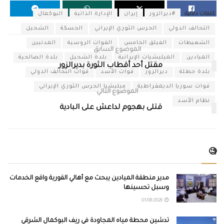
كلمات دلالية:
#ديرالزور
إيران
الإدارة الذاتية
البوكمال
التحالف الدولي
الحرس الثوري الإيراني
الحسكة
الشحيل
الشعيطات
الفيلق الخامس
القوات الروسية
المدنيين
الموضوع السابق
الميادين
الميليشيات الإيرانية
بلدة الشحيل
بلدة الصالحية
مقتل أحد أقطاب الثورة بديرالزور
بلدة حطلة
ديرالزور
قوات الأسد
قوات التحالف الدولي
قوات سوريا الديمقراطية
ميليشيا الحرس الثوري الإيراني
الموضوع التالي
نظام الأسد
قتلى بهجوم لداعش على البادية
🧐
مدير منطقة الميادين يبحث مع أهالي القورية واقع الخدمات
وسبل تحسينها
01/08/2026
تدشين محطة مياه المجاودة في ريف البوكمال الشرقي