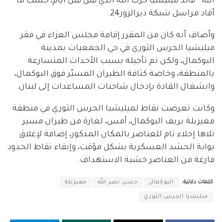
الله” قائد ميليشيا حزب الله الذي قتل قبل أيام، حسب ما
أفاد مراسل شبكة ديرالزور24.
وأضاف أنه كان من المقرر إقامة مجلس العزاء في مقر
ميليشيا الحرس الثوري في حي الجمعيات بمدينة
البوكمال، ولكن تم تأجيله بسبب الأحداث المتسارعة
بالمنطقة، وخاصة كثافة الطيران المسيّر فوق البوكمال،
وانشغال القادة بإدخال شاحنات المساعدات إلى لبنان.
وكانت تعرضت نقاط لميليشيا الحرس الثوري في منطقة
معيزيلة بريف البوكمال، أمس، لغارة من طيران مسير
تلاها إخلاء تام للعناصر بالمكان المذكور، إضافة لإغلاق
بوابة الحشد العسكرية بشكل مؤقت، وإبقاء نقاط الحدود
فارغة من العناصر خشية الاستهداف.
كلمات دلالية:
البوكمال
حسن نصر الله
معيزيلة
ميليشيا الحرس الثوري