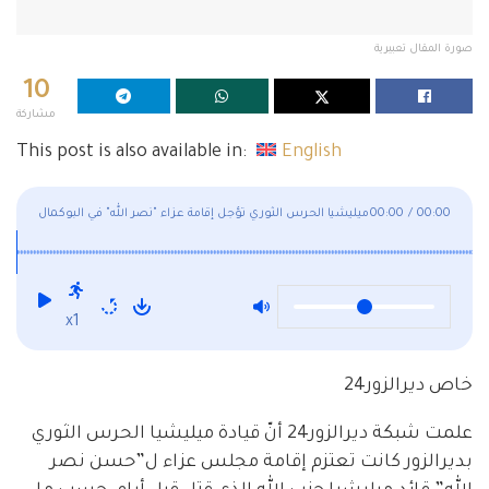
صورة المقال تعبيرية
10
مشاركة
This post is also available in:
English
00:00
/
00:00
ميليشيا الحرس الثوري تؤجل إقامة عزاء "نصر الله" في البوكمال
لهذا السبب!
x1
خاص ديرالزور24
علمت شبكة ديرالزور24 أنّ قيادة ميليشيا الحرس الثوري
بديرالزور كانت تعتزم إقامة مجلس عزاء ل”حسن نصر