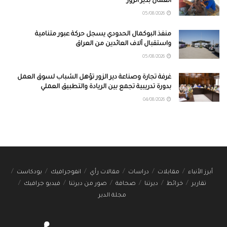
العمال بدير الزور
05/08/2026
منفذ البوكمال الحدودي يسجل حركة عبور متنامية
واستقبال آلاف العائدين من العراق
05/08/2026
غرفة تجارة وصناعة دير الزور تؤهل الشباب لسوق العمل
بدورة تدريبية تجمع بين الريادة والتطبيق العملي
04/08/2026
أبرز الأنباء
مقابلات
دراسات
مقالات رأي
انفوجرافيك
بودكاست
تقارير
خرائط
ديرتنا
صحافة
صور من ديرتنا
فيديو جرافيك
مجلة الدير