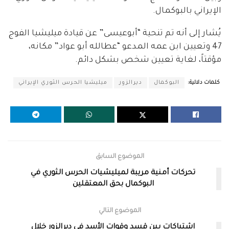
الإيراني بالبوكمال.
يُشار إلى أنه تم تنحية “أبوعيسى” عن قيادة ميليشيا الفوج
47 وتعيين ابن عمه المدعو “عطالله أبو عواد” مكانه،
مؤقتاً، لغاية تعيين شخص بشكل دائم.
كلمات دلالية:
البوكمال
ديرالزور
ميليشيا الحرس الثوري الإيراني
الموضوع السابق
تحركات أمنية مريبة لميليشيات الحرس الثوري في
البوكمال بحق المعتقلين
الموضوع التالي
اشتباكات بين قسد وقوات الأسد في ديرالزور خلال