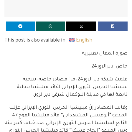
This post is also available in:
English
صورة المقال تعبيرية
خاص_ديرالزور24
علمت شبكة ديرالزور24، من مصادر خاصة، بتنحية
ميليشيا الحرس الثوري الإيراني لقائد ميليشيا محلية
تابعة لها في مدينة البوكمال شرقي ديرالزور.
وقالت المصادر إنّ ميليشيا الحرس الثوري الإيراني عزلت
المدعو “أبوعيسى المشهداني” قائد ميليشيا الفوج 47
التابع لميليشيا الحرس الثوري الإيراني بعد خلاف كبير بينه
وبين المدعو “الحاج عسكر” قائد ميليشيا الحرس الثوري