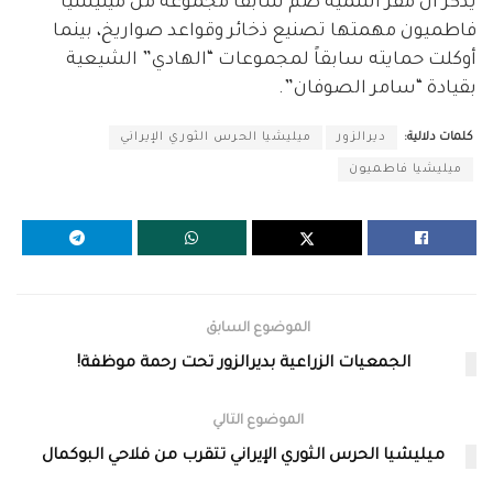
يذكر أن مقر التنمية ضمّ سابقاً مجموعة من ميليشيا
فاطميون مهمتها تصنيع ذخائر وقواعد صواريخ، بينما
أوكلت حمايته سابقاً لمجموعات “الهادي” الشيعية
بقيادة “سامر الصوفان”.
كلمات دلالية:
ديرالزور
ميليشيا الحرس الثوري الإيراني
ميليشيا فاطميون
الموضوع السابق
الجمعيات الزراعية بديرالزور تحت رحمة موظفة!
الموضوع التالي
ميليشيا الحرس الثوري الإيراني تتقرب من فلاحي البوكمال