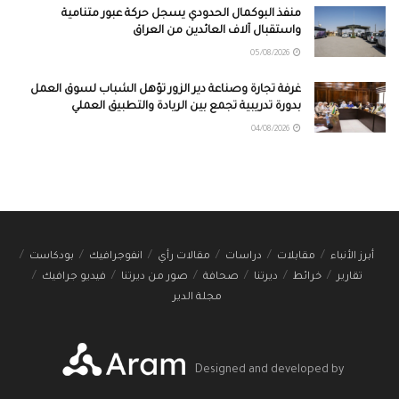
منفذ البوكمال الحدودي يسجل حركة عبور متنامية
واستقبال آلاف العائدين من العراق
05/08/2026
غرفة تجارة وصناعة دير الزور تؤهل الشباب لسوق العمل
بدورة تدريبية تجمع بين الريادة والتطبيق العملي
04/08/2026
أبرز الأنباء
مقابلات
دراسات
مقالات رأي
انفوجرافيك
بودكاست
تقارير
خرائط
ديرتنا
صحافة
صور من ديرتنا
فيديو جرافيك
مجلة الدير
Designed and developed by