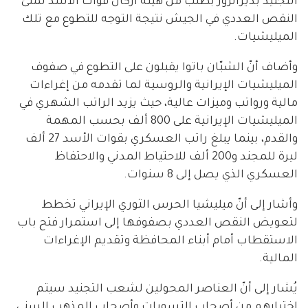
التجنيد بديرالزور بطلب من هيئة أركان قوات الأسد لملئ
النقص العددي في الجيش نتيجة التوجه للتطوع مع تلك
الميليشيات.
وأضاف أنّ الشبّان باتوا يقبلون على التطوع في صفوف
الميليشيات الإيرانية والروسية لما تقدمه من إغراءات
مالية ورواتب وميزات عالية، حيث يزيد الراتب الشهري في
الميليشيات الإيرانية على 800 ألف بحسب المهمة
والقدم، بينما يبلغ راتب العسكري بقوات الأسد 27 ألف
ليرة للمجند و200 ألف للاحتياط المدني والاحتفاظ
العسكري الذي يصل إلى 8 سنوات.
وأشار إلى أنّ ميليشيا الحرس الثوري الإيراني تخطط
لتعويض النقص العددي بصفوفها إلى استمرار فتح باب
الاستقطاب أمام أبناء المحافظة وتقديم الإغراءات
المالية.
يُشار إلى أنّ العناصر المحولين لشعب التجنيد سيتم
اختيارهم من أصحاب التسويات وأصحاب المذهب السني