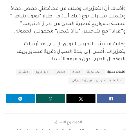
وأضاف أنّ التعزيزات وصلت من محافظتي حمص، حماة
وشملت سيارات نوع (بيك آب) من طراز “تويوتا شاص”
محملة بصواريخ قصيرة المدى من طراز “كاتيوشا”
و”غراد” مع شاحنتين “برّادَ شحن” مجهولتي الحمولة.
وكانت ميليشيا الحرس الثوري الإيراني قد أرسلت
بتعزيزات، أمس، إلى بلدة السيال وقرية عشاير بريف
البوكمال الغربي دون معرفة الأسباب.
كلمات دلالية:
الصالحية
حماة
حمص
ديرالزور
عشاير
ميليشيا الحرس الثوري الإيراني
الموضوع السابق