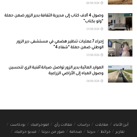
08/08/2026
وصول 4 آلاف كتاب إلى مديرية الثقافة بدير الزور ضمن حملة
“ولو بكتاب”
07/08/2026
إجراء 7 عمليات تنظير هضمي في مستشفى دير الزور
الوطني ضمن حملة “شفاء 4”
07/08/2026
الموارد المائية بدير الزور تواصل صيانة أقنية الري لتحسين
وصول المياه إلى الأراضي الزراعية
06/08/2026
أبرز الأنباء
مقابلات
دراسات
مقالات رأي
انفوجرافيك
بودكاست
تقارير
خرائط
ديرتنا
صحافة
صور من ديرتنا
فيديو جرافيك