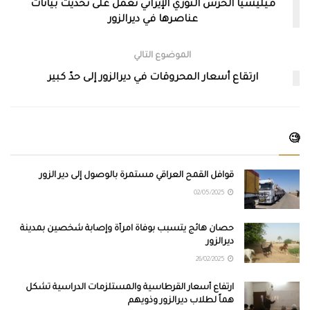
ميليشيا الحرس الثوري الإيراني تعمل على تحديث بيانات
عناصرها في ديرالزور
الموضوع التالي
ارتقاع أسعار المحروقات في ديرالزور إلى حدّ كبير
🧐
قوافل القمح العراقي مستمرة بالوصول إلى دير الزور
02/05/2025
حصان هائج يتسبب بوفاة امرأة وإصابة شخصين بمدينة
ديرالزور
26/02/2025
ارتفاع أسعار القرطاسية والمستلزمات الدراسية تشكل
هماً لطلاب ديرالزور وذويهم