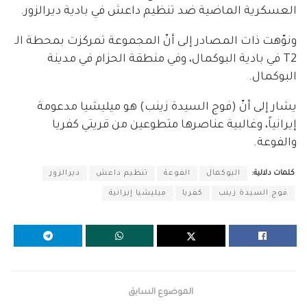
العسكرية الماضية ضد تنظيم داعش في بادية ديرالزور.
ونوّهت ذات المصادر إلى أنّ المجموعة تمركزت بمحطة الـ
T2 في بادية البوكمال، وفي منطقة الحزام في مدينة
البوكمال.
يشار إلى أنّ (فوج السيدة زينب) هو ميليشيا مدعومة
إيرانياً، وغالبية عناصرها متطوعين من قريتي كفريا
والفوعة.
كلمات دلالية:
البوكمال
الفوعة
تنظيم داعش
ديرالزور
فوج السيدة زينب
كفريا
ميليشيا إيرانية
الموضوع السابق