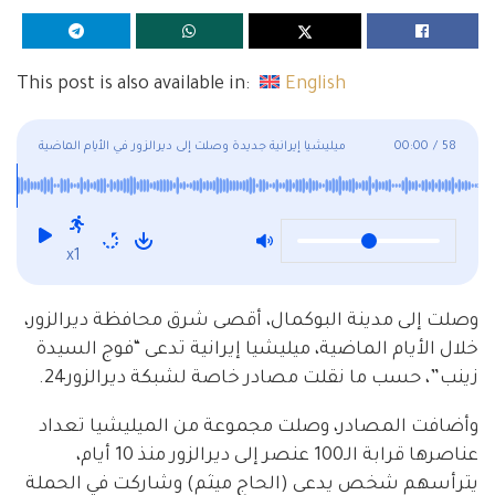
This post is also available in:
English
58
/
00:00
ميليشيا إيرانية جديدة وصلت إلى ديرالزور في الأيام الماضية
x1
وصلت إلى مدينة البوكمال، أقصى شرق محافظة ديرالزور،
خلال الأيام الماضية، ميليشيا إيرانية تدعى “فوج السيدة
زينب”، حسب ما نقلت مصادر خاصة لشبكة ديرالزور24.
وأضافت المصادر، وصلت مجموعة من الميليشيا تعداد
عناصرها قرابة الـ100 عنصر إلى ديرالزور منذ 10 أيام،
يترأسهم شخص يدعى (الحاج ميثم) وشاركت في الحملة