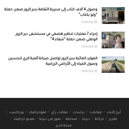
وصول 4 آلاف كتاب إلى مديرية الثقافة بدير الزور ضمن حملة
“ولو بكتاب”
07/08/2026
إجراء 7 عمليات تنظير هضمي في مستشفى دير الزور
الوطني ضمن حملة “شفاء 4”
07/08/2026
الموارد المائية بدير الزور تواصل صيانة أقنية الري لتحسين
وصول المياه إلى الأراضي الزراعية
06/08/2026
أبرز الأنباء
مقابلات
دراسات
مقالات رأي
انفوجرافيك
بودكاست
تقارير
خرائط
ديرتنا
صحافة
صور من ديرتنا
فيديو جرافيك
مجلة الدير