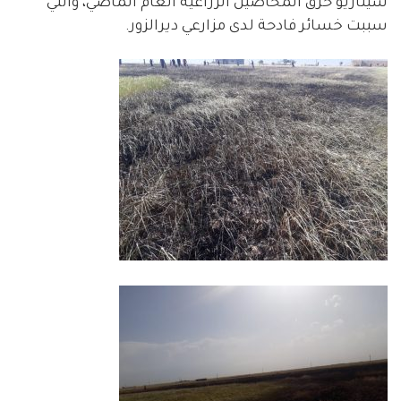
سيناريو حرق المحاصيل الزراعية العام الماضي، والتي
سببت خسائر فادحة لدى مزارعي ديرالزور.