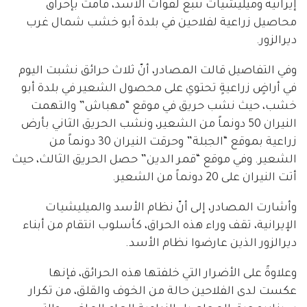
إيرانية وميليشيات تتبع لقوات الأسد، قامت بإحراق
محاصيل زراعية لفلاحين في بلدة أبو خشب شمال غرب
ديرالزور.
وفي التفاصيل قالت المصادر، أنّ ثلاث حرائق نشبت اليوم
في أراضٍ زراعيةٍ تحتوي على محصول الشعير في بلدة أبو
خشب، حيث نشب حريق في موقع “مهباش” والتهمت
النيران 50 دونماً من الشعير، ونشب الحريق الثاني بأرض
زراعية بموقع “الجبلة” وحرقت النيران 30 دونماً من
الشعير. وفي موقع “قمر الدين” حصل الحريق الثالث، حيث
أتت النيران على 20 دونماً من الشعير.
وأشارت المصادر، إلى أنّ نظام الأسد والميليشيات
الإيرانية، تقف وراء هذه الحراق، كأسلوب انتقام من أبناء
ديرالزور الذين عارضوا نظام الأسد.
وعلاوةً على الأضرار التي خلفتها هذه الحرائق، فإنها
عكست لدى الفلاحين حالة من الخوف والقلق، من تكرار