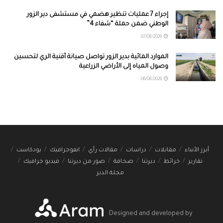
إجراء 7 عمليات تنظير هضمي في مستشفى دير الزور
الوطني ضمن حملة “شفاء 4”
07/08/2026
الموارد المائية بدير الزور تواصل صيانة أقنية الري لتحسين
وصول المياه إلى الأراضي الزراعية
06/08/2026
أبرز الأنباء
مقابلات
دراسات
مقالات رأي
انفوجرافيك
بودكاست
تقارير
خرائط
ديرتنا
صحافة
صور من ديرتنا
فيديو جرافيك
مجلة الدير
Designed and developed by