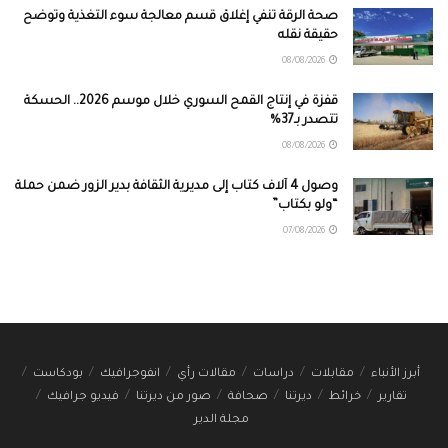
صحة الرقة تنفي إغلاق قسم معالجة سوء التغذية وتوضح
حقيقة نقله
08/08/2026
قفزة في إنتاج القمح السوري خلال موسم 2026.. الحسكة
تتصدر بـ37%
08/08/2026
وصول 4 آلاف كتاب إلى مديرية الثقافة بدير الزور ضمن حملة
“ولو بكتاب”
07/08/2026
أبرز الأنباء
مقابلات
دراسات
مقالات رأي
انفوجرافيك
بودكاست
تقارير
خرائط
ديرتنا
صحافة
صور من ديرتنا
فيديو جرافيك
مجلة الدير