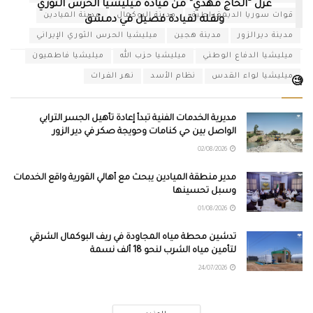
عزل “الحاج مهدي” من قيادة ميليشيا الحرس الثوري
قوات سوريا الديمقراطية
مدينة البوكمال
مدينة الميادين
ونقله لقيادة فصيل في دمشق
مدينة ديرالزور
مدينة هجين
ميليشيا الحرس الثوري الإيراني
ميليشيا الدفاع الوطني
ميليشيا حزب الله
ميليشيا فاطميون
ميليشيا لواء القدس
نظام الأسد
نهر الفرات
🧐
مديرية الخدمات الفنية تبدأ إعادة تأهيل الجسر الترابي
الواصل بين حي كنامات وحويجة صكر في دير الزور
02/08/2026
مدير منطقة الميادين يبحث مع أهالي القورية واقع الخدمات
وسبل تحسينها
01/08/2026
تدشين محطة مياه المجاودة في ريف البوكمال الشرقي
لتأمين مياه الشرب لنحو 18 ألف نسمة
24/07/2026