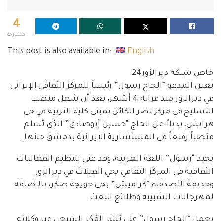
4
مشاركة
This post is also available in:
English
خاص شبكة ديرالزور24
تعين المدعو “الحاج رسول” رئيساً للمركز الثقافي الإيراني
في ديرالزور منذ قرابة 4 أشهر، بعد أن شغل منصب
التسليح في مركز نصر الكائن بمبنى كلية التربية في حي
هرابش، بديلاً عن الحاج “حسين أبوصادق” الذي تسلم
منصباً رفيعاً في المستشارية الإيرانية بدمشق حينها.
يجيد “رسول” اللغة العربية، وقد عني بتنظيم الفعاليات
الثقافية في المركز الثقافي بحي الفيلات في ديرالزور
وحديقة الأصدقاء “كراميش” بحي حويجة صكر، بالإضافة
لمهرجانات الشبيبة وطلائع البعث.
يعمل “الحاج رسول” على نشر الفكر الشيعي عبر وكلائه