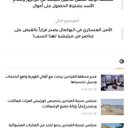
منظمة دولية تسعى لتأهيل كنيسة في ديرالزور ونظام
الأسد يشترط الحصول على أموال
الموضوع التالي
الأمن العسكري في البوكمال يصدر قراراً بالقبض على
عناصر من ميليشيا لهذا السبب!
🧐
مدير منطقة الميادين يبحث مع أهالي القورية واقع الخدمات
وسبل تحسينها
01/08/2026
مجلس مدينة الميادين يخصص كورنيش الفرات للعائلات
ويصدر إنذاراً بإزالة جميع الإشغالات
01/07/2026
مجلس مدينة الميادين يدعو للحد من المكبات العشوائية