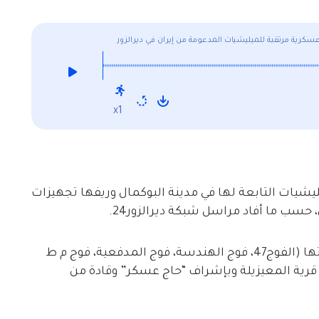
عسكرية مرتقبة للميليشيات المدعومة من إيران في ديرالزور
x1
ليشيات التابعة لها في مدينة البوكمال وريفها تجهيزات
 حسب ما أفاد مراسل شبكة ديرالزور24.
وقال مراسلنا إنّ الميليشيات التي بدأت بتجهيزاتها (الفوج47، فوج الهندسة، فوج المدفعية، فوج م ط
قرية المعيزيلة وبإشراف “حاج عسكر” وقادة من