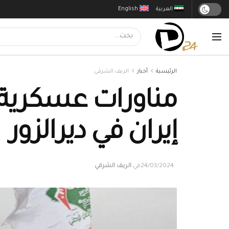
العربية
English
الرئيسية
أخبار
الريف الشرقي
مناورات عسكرية 
إيران في ديرالزور
24/03/2024
في
الريف الشرقي