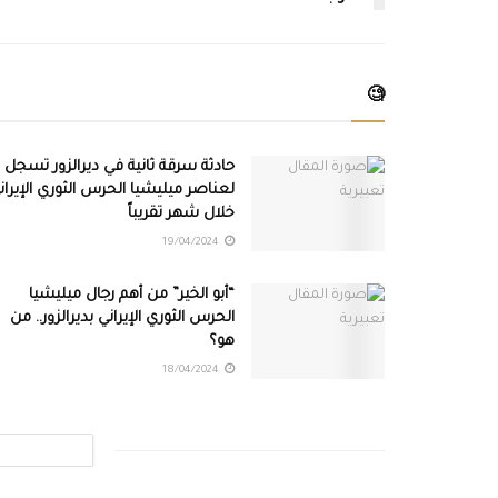
🧐
حادثة سرقة ثانية في ديرالزور تسجل
لعناصر ميليشيا الحرس الثوري الإيران
خلال شهر تقريباً
19/04/2024
“أبو الخير” من أهم رجال ميليشيا
الحرس الثوري الإيراني بديرالزور.. من
هو؟
18/04/2024