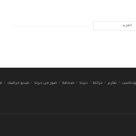
المزيد
ودكاست
تقارير
خرائط
ديرتنا
صحافة
صور من ديرتنا
فيديو جرافيك
مج