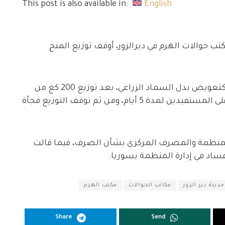
This post is also available in:
English
 مطلعة أن مكتب حوالات الهرم في ديرالزور، أوقف توزيع المنح
وكانت المنظمة خصصت 250 ألف ليرة سورية، كتعويض بدل السماد الزراعي، بعد توزيع 200 كغ من
بذار القمح على الفلاحين، حيث بتم توزيع المبلغ على المستفيدين لمدة 5 أيام، ومن ثم توقف التوزيع فجأة
المنظمة والمصرف المركزي بشأن الصرف، فيما قالت
ساد في إدارة المنظمة بسوريا.
مدينة دير الزور
مكاتب الحوالات
مكتب الهرم
Share
Send