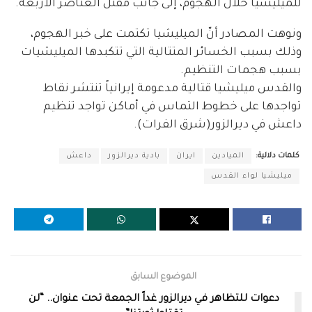
للميليشيا خلال الهجوم، إلى جانب مقتل العناصر الأربعة.
ونوهت المصادر أنّ الميليشيا تكتمت على خبر الهجوم،
وذلك بسبب الخسائر المتتالية التي تتكبدها الميليشيات
بسبب هجمات التنظيم.
والقدس ميليشيا قتالية مدعومة إيرانياً تنتشر نقاط
تواجدها على خطوط التماس في أماكن تواجد تنظيم
داعش في ديرالزور(شرق الفرات).
كلمات دلالية:
الميادين
ايران
بادية ديرالزور
داعش
ميليشيا لواء القدس
الموضوع السابق
دعوات للتظاهر في ديرالزور غداً الجمعة تحت عنوان.. “لن