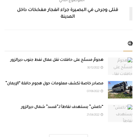
الموضوع التالي
قتلى وجرحى في البصيرة جراء انفجار مفخخات داخل
المدينة
🧐
هجومٌ مسلّح على حافلات نقل عمال نفط جنوب ديرالزور
30/12/2022
مصادر خاصة تكشف معلومات حول هجوم حافلة “الإيمان”
07/06/2022
“داعش” يستهدف نقاطاً لـ”قسد” شمال ديرالزور
21/04/2022