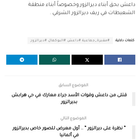
داعش بحق أبناء ديرالزور وخصوصاً أبناء منطقة
الشعيطات في ريف ديرالزور الشرقي .
كلمات دلالية:
#مقبرة_جماعية #داعش #البوكمال #ديرالزور
الموضوع السابق
قتلى من داعش وقوات الأسد جراء معارك في حي هرابش
بديرالزور
الموضوع التالي
” نظرة على ديرالزور ” .. أول معرض للصور خاص بديرالزور
في ألمانيا