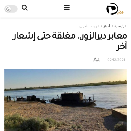
الرئيسية
أخبار
الريف الشرقي
معابر ديرالزور.. مغلقة حتى إشعار
آخر
A
A
02/12/2021