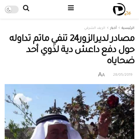
الرئيسية
أخبار
الريف الشرقي
مصادر لديرالزور24 تنفي ماتم تداوله
حول دفع داعش دية لذوي أحد
ضحاياه
A
A
28/05/2019