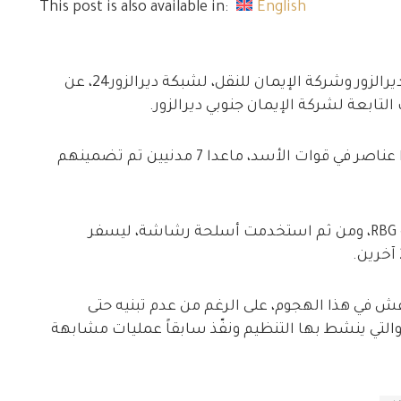
This post is also available in:
English
كشفت مصادر خاصة، من المشفى العسكري بديرالزور وشركة الإيمان للنقل، لشبكة ديرالزور24، عن
ابعة لشركة الإيمان جنوبي ديرالزور.
وبحسب المصادر، فإنّ غالبية ركاب الحافلة كانوا عناصر في قوات الأسد، ماعدا 7 مدنيين تم تضمينهم
وأكّدت أنّ بداية الاستهداف كان بواسطة قذيفة RBG، ومن ثم استخدمت أسلحة رشاشة، ليسفر
عش في هذا الهجوم، على الرغم من عدم تبنيه حتى
التي ينشط بها التنظيم ونفّذ سابقاً عمليات مشابهة