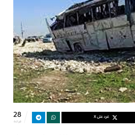
28
غرد على X
قراءة