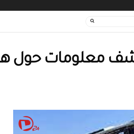
شف معلومات حول هج