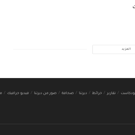
ت
المزيد
ودكاست
تقارير
خرائط
ديرتنا
صحافة
صور من ديرتنا
فيديو جرافيك
مج