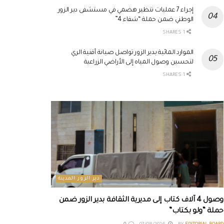
إجراء 7 عمليات تنظير هضمي في مستشفى دير الزور
الوطني ضمن حملة “شفاء 4”
1 SHARES
الموارد المائية بدير الزور تواصل صيانة أقنية الري
لتحسين وصول المياه إلى الأراضي الزراعية
1 SHARES
دير الزور المدينة
وصول 4 آلاف كتاب إلى مديرية الثقافة بدير الزور ضمن
حملة “ولو بكتاب”