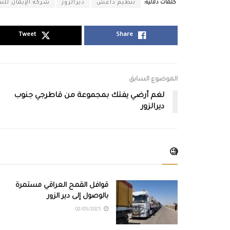
كلمات دلالية:
تنظيم داعش
ديرالزور
شركة الإيمان للن
Tweet
Share
الموضوع السابق
لغم أرضي يفتك بمجموعة من قاطرجي جنوب
ديرالزور
🧐
قوافل القمح العراقي مستمرة
بالوصول إلى دير الزور
02/05/2025