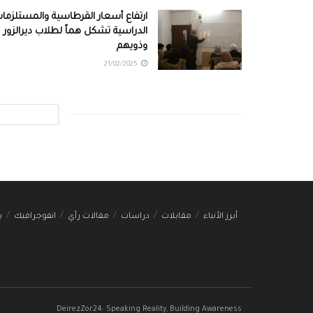
ارتفاع أسعار القرطاسية والمستلزما
الدراسية تشكل هماً لطلاب ديرالزور
وذويهم
21/02/2025
أبرز الأنباء
مقابلات
دراسات
مقالات رأي
انفوجرافيك
ب
DeirezZor24: Speaking Reality, Building Awareness