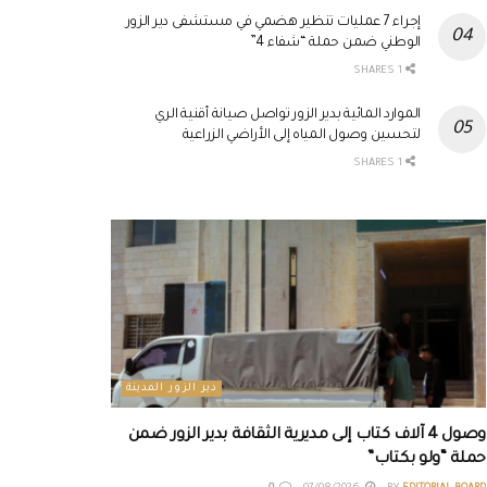
إجراء 7 عمليات تنظير هضمي في مستشفى دير الزور
الوطني ضمن حملة “شفاء 4”
1 SHARES
الموارد المائية بدير الزور تواصل صيانة أقنية الري
لتحسين وصول المياه إلى الأراضي الزراعية
1 SHARES
دير الزور المدينة
وصول 4 آلاف كتاب إلى مديرية الثقافة بدير الزور ضمن
حملة “ولو بكتاب”