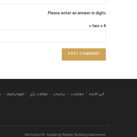
Please enter an answer in digits:
two × 4 =
أبرز الأنباء
مقابلات
دراسات
مقالات رأي
انفوجرافيك
ب
DeirezZor24: Speaking Reality, Building Awareness