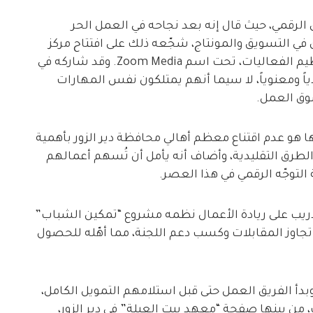
لرقمي، حيث قال إنه بعد نجاحه في العمل الحر
 في التسويق والمونتاج، شجّعه ذلك على افتتاح مركز
شامل للتسويق الرقمي والمونتاج والتصوير وتنظيم الفعاليات، تحت اسم Zoom Media. وقد شاركه في
اً ومعنوياً، لا سيما أنهم يمتلكون نفس المهارات
وق العمل.
ا هو عدم اقتناع معظم أهالي محافظة دير الزور بأهمية
الطرق التقليدية، وأضاف أنه يأمل أن تُسهم أعمالهم
لتوجّه الرقمي في هذا العصر.
ريب على ريادة الأعمال نظمه مشروع “تمكين الشباب”
ي تجاوز المقابلات وكسب دعم اللجنة، مما أهّله للحصول
افتتاح مركز Zoom Media في بداية عام 2025، وبدأ الفريق العمل حتى قبل استلامهم التمويل الكامل،
من بينها صفحة “معهد بيت العيلة” في دير الزور،