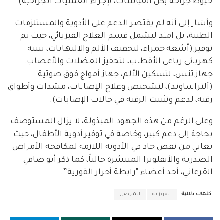
خيوط جراحة بكل القياسات، لإجراء العمليات الجراحية)
وأشار إلى أنه لم يقتصر الدعم على الأدوية والمستلزمات
الطبية، بل امتد ليشمل قسم العلاج الفيزيائي، حيث تم
توفير (أشعة حمراء، لتخفيف الألم والالتهابات، تنبيه
كهربائي رباعي الأقطاب، لتحفيز العضلات والأعصاب.
جهاز تنس، لتسكين الألم، جهاز أمواج فوق صوتية
(ألتراساوند)، لتشخيص وعلاج الإصابات، مشدات وأطواق
رقبة، لدعم وتثبيت الرقبة في حالات الإصابات).
وعلى الرغم من هذه الجهود المبذولة، لا يزال المستوصف
بحاجة إلى دعم كبير، وخاصة في توفير أدوية الأطفال، حيث
يعاني من نقص حاد في الأدوية اللازمة لمكافحة الأمراض
الصدرية والأنفلونزا المنتشرة حالياً، كما ذكر أبو صافي
القرعاني، أحد أعضاء “رابطة أحرار القورية”.
كلمات دلالية:
القورية
المرضى