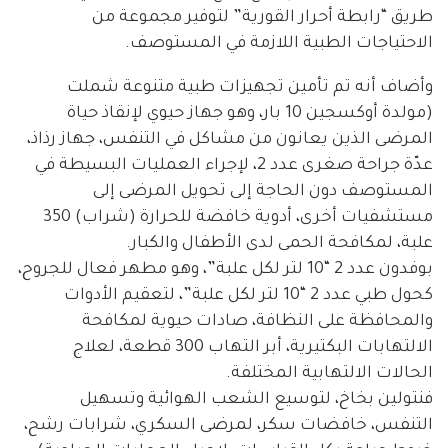
طريق “رابطة أحرار القورية” لتوفير مجموعة من
الاحتياجات الطبية اللازمة في المستوصف.
وأضاف أنه تم تأمين تجهيزات طبية متنوعة شملت
(مولدة أوكسجين 10 بار، وهو جهاز حيوي لإنقاذ حياة
المرضى الذين يعانون من مشاكل في التنفس، جهاز رذاذ،
عدّة جراحة صغرى عدد 2، لإجراء العمليات البسيطة في
المستوصف دون الحاجة إلى تحويل المرضى إلى
مستشفيات أخرى، أدوية خافضة للحرارة (شراب) 350
علبة، لمكافحة الحمى لدى الأطفال والكبار.
بوفدون عدد 2 “10 لتر لكل علبة”، وهو مطهر فعال للجروح،
كحول طبي عدد 2 “10 لتر لكل علبة”، لتعقيم الأدوات
والمحافظة على النظافة، صادات حيوية لمكافحة
الالتهابات البكتيرية، أبر التهاب 300 قطعة، لعلاج
الحالات الالتهابية المختلفة.
فنتولين بخاخ، لتوسيع الشعب الهوائية وتسهيل
التنفس، خافضات سكر، لمرضى السكري، شرابات رشح،