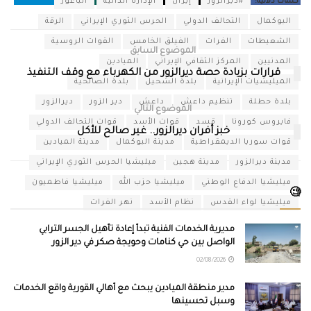
كلمات دلالية:
#ديرالزور
إيران
الإدارة الذاتية
الباغوز
البوكمال
التحالف الدولي
الحرس الثوري الإيراني
الرقة
الشعيطات
الفرات
الفيلق الخامس
القوات الروسية
الموضوع السابق
المدنيين
المركز الثقافي الإيراني
الميادين
قرارات بزيادة حصة ديرالزور من الكهرباء مع وقف التنفيذ
الميليشيات الإيرانية
بلدة الشحيل
بلدة الصالحية
بلدة حطلة
تنظيم داعش
داعش
دير الزور
ديرالزور
الموضوع التالي
فايروس كورونا
قسد
قوات الأسد
قوات التحالف الدولي
خبز أفران ديرالزور.. غير صالح للأكل
قوات سوريا الديمقراطية
مدينة البوكمال
مدينة الميادين
مدينة ديرالزور
مدينة هجين
ميليشيا الحرس الثوري الإيراني
ميليشيا الدفاع الوطني
ميليشيا حزب الله
ميليشيا فاطميون
🧐
ميليشيا لواء القدس
نظام الأسد
نهر الفرات
مديرية الخدمات الفنية تبدأ إعادة تأهيل الجسر الترابي
الواصل بين حي كنامات وحويجة صكر في دير الزور
02/08/2026
مدير منطقة الميادين يبحث مع أهالي القورية واقع الخدمات
وسبل تحسينها