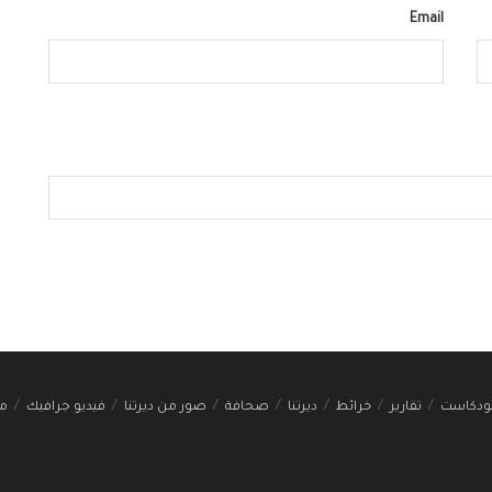
Email
ودكاست
تقارير
خرائط
ديرتنا
صحافة
صور من ديرتنا
فيديو جرافيك
مج