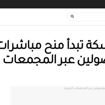
سكة تبدأ منح مباشرات
لين عبر المجمعات ال