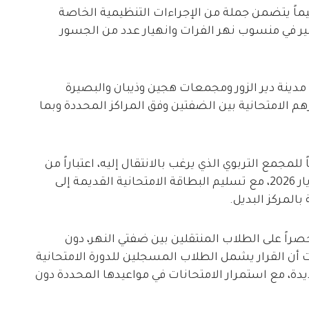
ميماً يتضمن جملة من الإجراءات التنظيمية الخاصة
لكبير في منسوب نهر الفرات وانهيار عدد من الجسور
مدينة دير الزور ومجمعات هجين وذيبان والبصيرة
م الامتحانية بين الضفتين وفق المراكز المحددة وبما
جمع التربوي الذي يرغب بالانتقال إليه، اعتباراً من
صباح السبت 30 أيار 2026 وحتى مساء الأحد 31 أيار 2026، مع تسليم البطاقة الامتحانية القديمة إلى
لمركز البديل.
راً على الطلاب المنتقلين بين ضفتي النهر، دون
أن القرار يشمل الطلاب المسجلين للدورة الامتحانية
ل جديدة، مع استمرار الامتحانات في مواعيدها المحددة دون