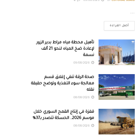
0
09/08/2026
BY
EDITORIAL BOARD
...
أكمل القراءة
تأهيل محطة مياه مراط بدير الزور
لإعادة ضخ المياه لنحو 21 ألف
نسمة
09/08/2026
صحة الرقة تنفي إغلاق قسم
معالجة سوء التغذية وتوضح حقيقة
نقله
08/08/2026
قفزة في إنتاج القمح السوري خلال
موسم 2026.. الحسكة تتصدر بـ37%
08/08/2026