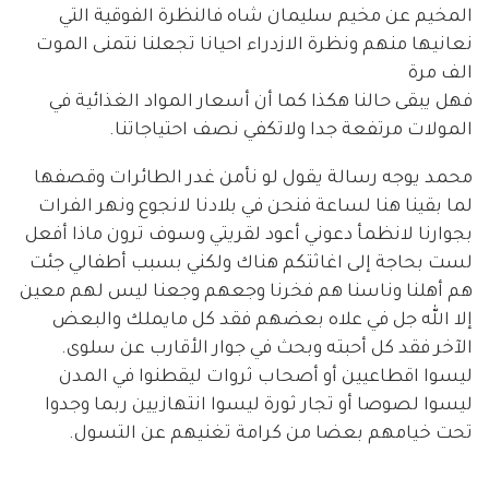
المخيم عن مخيم سليمان شاه فالنظرة الفوقية التي
نعانيها منهم ونظرة الازدراء احيانا تجعلنا نتمنى الموت
الف مرة
فهل يبقى حالنا هكذا كما أن أسعار المواد الغذائية في
المولات مرتفعة جدا ولاتكفي نصف احتياجاتنا.
محمد يوجه رسالة يقول لو نأمن غدر الطائرات وقصفها
لما بقينا هنا لساعة فنحن في بلادنا لانجوع ونهر الفرات
بجوارنا لانظمأ دعوني أعود لقريتي وسوف ترون ماذا أفعل
لست بحاجة إلى اغاثتكم هناك ولكني بسبب أطفالي جئت
هم أهلنا وناسنا هم فخرنا وجعهم وجعنا ليس لهم معين
إلا الله جل في علاه بعضهم فقد كل مايملك والبعض
الآخر فقد كل أحبته وبحث في جوار الأقارب عن سلوى.
ليسوا اقطاعيين أو أصحاب ثروات ليقطنوا في المدن
ليسوا لصوصا أو تجار ثورة ليسوا انتهازيين ربما وجدوا
تحت خيامهم بعضا من كرامة تغنيهم عن التسول.