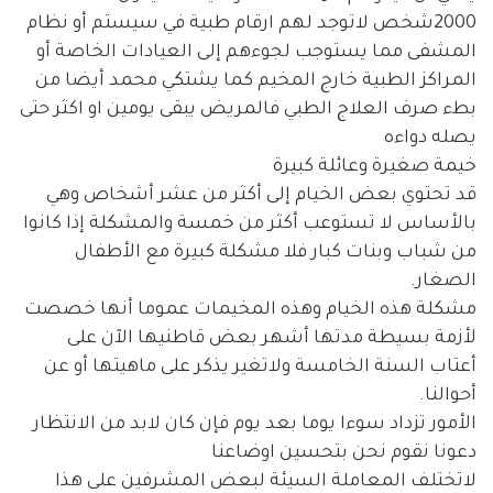
2000شخص لاتوجد لهم ارقام طبية في سيستم أو نظام
المشفى مما يستوجب لجوءهم إلى العيادات الخاصة أو
المراكز الطبية خارج المخيم كما يشتكي محمد أيضا من
بطء صرف العلاج الطبي فالمريض يبقى يومين او اكثر حتى
يصله دواءه
خيمة صغيرة وعائلة كبيرة
قد تحتوي بعض الخيام إلى أكثر من عشر أشخاص وهي
بالأساس لا تستوعب أكثر من خمسة والمشكلة إذا كانوا
من شباب وبنات كبار فلا مشكلة كبيرة مع الأطفال
الصغار.
مشكلة هذه الخيام وهذه المخيمات عموما أنها خصصت
لأزمة بسيطة مدتها أشهر بعض قاطنيها الآن على
أعتاب السنة الخامسة ولاتغير يذكر على ماهيتها أو عن
أحوالنا.
الأمور تزداد سوءا يوما بعد يوم فإن كان لابد من الانتظار
دعونا نقوم نحن بتحسين اوضاعنا
لاتختلف المعاملة السيئة لبعض المشرفين على هذا