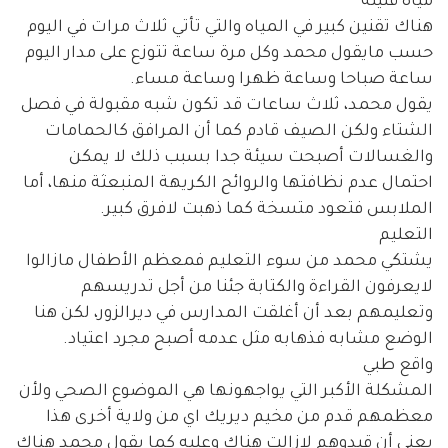
مياه قليلة
هناك تقنين كبير في المياه والتي تأتي ثلاث مرات في اليوم
حسب مايقول محمد وكل مرة ساعة تتوزع على مدار اليوم
ساعة صباحا وساعة ظهرا وساعة مساء.
يقول محمد، ثلاث ساعات قد تكون شبه مقبولة في فصل
الشتاء ولكن الصيف قادم كما أن المرافق كالحمامات
والغسالات أصبحت سيئة جدا بسبب ذلك لا يمكن
احتمال عدم نظافتها والروائح الكريهة المنبعثة منها، أما
الملابس فتعود متسخة كما ذهبت لافرق كبير.
التعليم
يشتكي محمد من سوء التعليم فمعظم الأطفال مازالوا
لايعرفون القراءة والكتابة جئنا من أجل تدريسهم
وتعليمهم بعد أن أغلقت المدارس في ديرالزور، لكن هنا
الوضع مشابه فذهابه مثل عدمه أصبح مجرد اعتياد.
واقع طبي
المشكلة الأكبر التي يواجهونها هي الموضوع الصحي ولأن
معظمهم قدم من مخيم ديريك اي من ولاية أخرى هذا
يعني أن قيدوهم لازالت هناك وعليه كما يقول محمد هناك