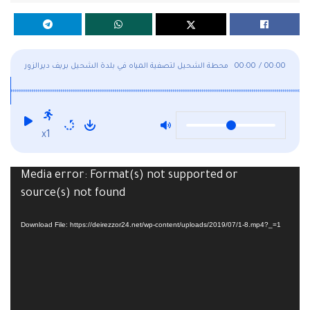
00:00
/
00:00
محطة الشحيل لتصفية المياه في بلدة الشحيل بريف ديرالزور
الشرقي
x1
Media error: Format(s) not supported or
Video
source(s) not found
Player
Download File: https://deirezzor24.net/wp-content/uploads/2019/07/1-8.mp4?_=1