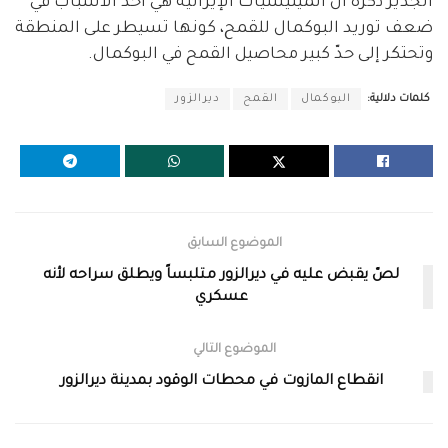
الجدير ذكره أنّ الميليشيات الإيرانية هي أحد الأسباب في
ضعف توريد البوكمال للقمح، كونها تسيطر على المنطقة
وتحتكر إلى حدّ كبير محاصيل القمح في البوكمال.
كلمات دلالية:
البوكمال
القمح
ديرالزور
الموضوع السابق
لصّ يقبض عليه في ديرالزور متلبساً ويطلق سراحه لأنه
عسكري
الموضوع التالي
انقطاع المازوت في محطات الوقود بمدينة ديرالزور