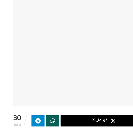
30
غرد على X
قراءة