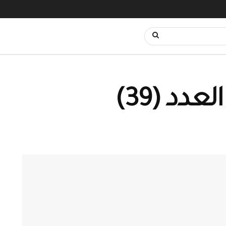
دد (39)