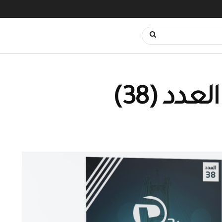
دد (38)