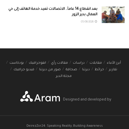
بعد انقطاع 14 عاماً.. الاتصالات تعيد خدمة الهاتف إلى حي
العمال بدير الزور
05/08/2026
أبرز الأنباء
مقابلات
دراسات
مقالات رأي
انفوجرافيك
بودكاست
تقارير
خرائط
ديرتنا
صحافة
صور من ديرتنا
فيديو جرافيك
مجلة الدير
Designed and developed by
DeirezZor24: Speaking Reality, Building Awareness