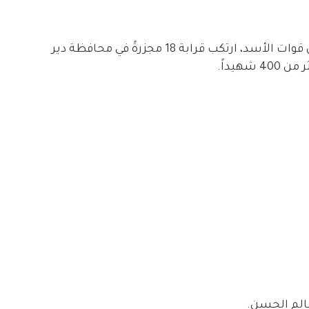
الجدير بالذكر أن الطيران الحربي الروسي و طيران قوات الأسد، ارتكب قرابة 18 مجزرةً في محافظة دير
هيداً.