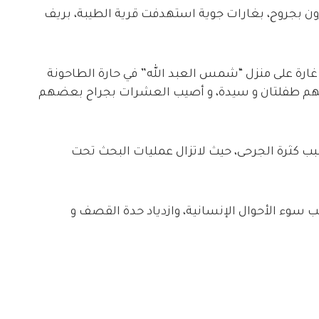
ون بجروح، بغارات جوية استهدفت قرية الطيبة، بريف
ن الحربي شن غارة على منزل “شمس العبد الله” في حارة الطاحونة
تسبب بإستشهاد 3 مدنيين، بينهم طفلتان و سيدة، و أصيب العشرات بجراح بعضهم
سبب كثرة الجرحى، حيث لاتزال عمليات البحث تحت
ب سوء الأحوال الإنسانية، وازدياد حدة القصف و