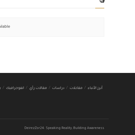
🧐
ilable
أبرز الأنباء
مقابلات
دراسات
مقالات رأي
انفوجرافيك
ب
DeirezZor24: Speaking Reality, Building Awareness