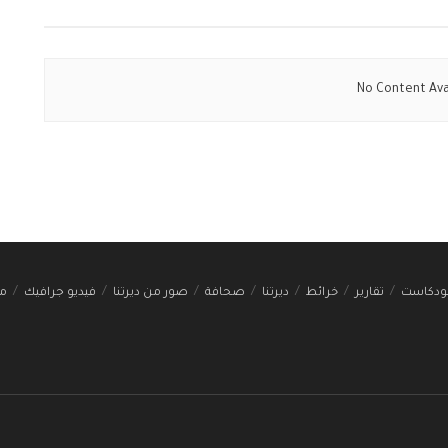
No Content Ava
ودكاست
تقارير
خرائط
ديرتنا
صحافة
صور من ديرتنا
فيديو جرافيك
مج