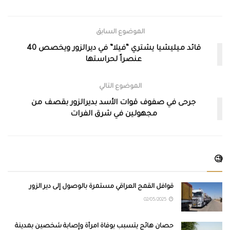
الموضوع السابق
قائد ميليشيا يشتري “فيلا” في ديرالزور ويخصص 40
عنصراً لحراستها
الموضوع التالي
جرحى في صفوف قوات الأسد بديرالزور بقصف من
مجهولين في شرق الفرات
🧐
قوافل القمح العراقي مستمرة بالوصول إلى دير الزور
02/05/2025
حصان هائج يتسبب بوفاة امرأة وإصابة شخصين بمدينة