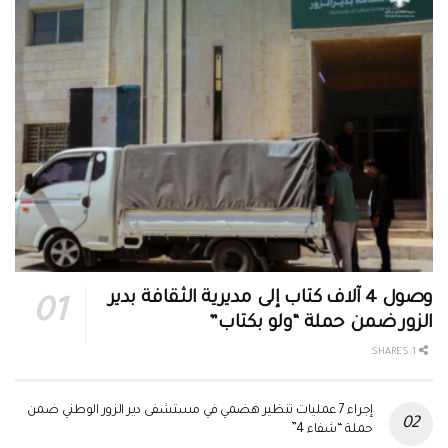
وصول 4 آلاف كتاب إلى مديرية الثقافة بدير
الزور ضمن حملة “ولو بكتاب”
1 SHARES
إجراء 7 عمليات تنظير هضمي في مستشفى دير الزور الوطني ضمن
حملة “شفاء 4”