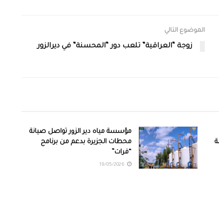
الموضوع التالي
زوجة “العراقية” تلعب دور “المحسنة” في ديرالزور
مؤسسة مياه دير الزور تواصل صيانة
دمة
محطات الجزيرة بدعم من برنامج
“فرات”
19/05/2026