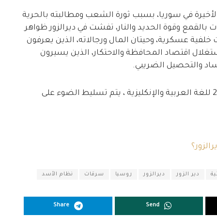
أخيرة في سوريا، بسبب ثورة الشعب ومطالبته بالحرية
 بالقمع وقوة الحديد والنار، تفشت في ديرالزور ظواهر
لفية عسكرية، وحيتان المال ورجالاته، الذين يعرفون
تغلال اقتصاد المحافظة والاحتكار، الذين يسيرون
ساد والتحصيل الضريبي.
في هذا المقال المترجم من قبل شبكة ديرالزور 24 للغة العربية والإنكليزية ، يتم تسليط الضوء على
الزور؟
ية
دير الزور
ديرالزور
روسيا
سرقات
نظام الأسد
Share
Send