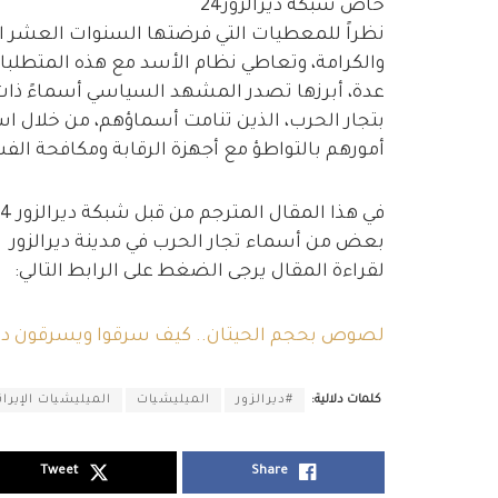
خاص شبكة ديرالزور24
نظراً للمعطيات التي فرضتها السنوات العشر ال
والكرامة، وتعاطي نظام الأسد مع هذه المتطلبات
عدة، أبرزها تصدر المشهد السياسي أسماءً ذات خ
بتجار الحرب، الذين تنامت أسماؤهم، من خلال اس
أمورهم بالتواطؤ مع أجهزة الرقابة ومكافحة الف
بعض من أسماء تجار الحرب في مدينة ديرالزور
لقراءة المقال يرجى الضغط على الرابط التالي:
لصوص بحجم الحيتان.. كيف سرقوا ويسرقون دير
كلمات دلالية:
#ديرالزور
الميليشيات
الميليشيات الإيران
Tweet
Share