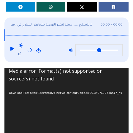
00:00
/
00:00
لا للسلاح ..... حملة لنشر التوعية بمخاطر السلاح في ريف
ديرالزور
x1
Media error: Format(s) not supported or
Video
source(s) not found
Player
Download File: https://deirezzor24.net/wp-content/uploads/2019/07/1-27.mp4?_=1