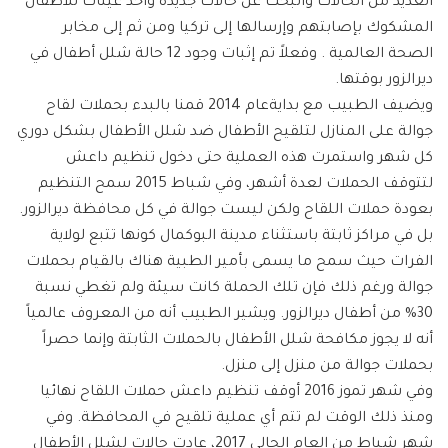
العديد من الحالات والبحث عن حالات جديدة وأخذ عينات للأطفال
المشكوك بإصابتهم وإرسالها إلى تركيا ومن ثم إلى مخابر
الصحة العالمية . وفعلاً تم إثبات وجود 12 حالة شلل أطفال في
ديرالزور بوقتها.
ويضيف الطبيب مع بدايةعام 2014 قمنا بالبدء بحملات لقاح
جوالة على المنازل لتلقيح الأطفال ضد شلل الأطفال بشكل دوري
كل شهر واستمرت هذه العملية حتى دخول تنظيم داعش
لتتوقف الحملات لعدة أشهر، وفي شباط 2015 سمح التنظيم
بعودة حملات اللقاح ولكن ليست جوالة في كل محافظة ديرالزور.
بل في مراكز ثابتة باستثناء مدينة البوكمال كونها تتبع لولاية
الفرات حيث سمح ما يسمى بأمير الطبية هناك بالقيام بحملات
جوالة ورغم ذلك فإن تلك الحملة كانت سيئة ولم تغطي نسبة
30% من أطفال ديرالزور. ويشير الطبيب أنه من المعروف عالمياً
أنه لا يجوز مكافحة شلل الأطفال بالحملات الثابتة وإنما حصراً
بحملات جوالة من منزل إلى منزل.
وفي شهر تموز 2016 أوقف تنظيم داعش حملات اللقاح نهائيا
ومنذ ذلك الوقت لم تتم أي عملية تلقيح في المحافظة. وفي
شهر شباط من العام الحالي 2017، عادت حالات لشلل الأطفال