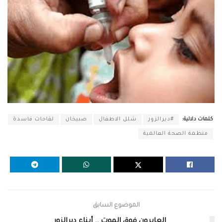
كلمات دلالية:
#ديرالزور
شلل الاطفال
صبيخان
لقاحات فاسدة
منظمة الصحة العالمية
الموضوع السابق
العابرون فوق الموت .. أبناء ديرالزور