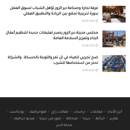
غرفة تجارة وصناعة دير الزور تؤهل الشباب لسوق العمل
بدورة تدريبية تجمع بين الريادة والتطبيق العملي
04/08/2026
مجلس مدينة دير الزور يصدر تعليمات جديدة لتنظيم أعمال
البناء وتعزيز السلامة العامة
04/08/2026
ضخ تجريبي للمياه في تل تمر والتوينة بالحسكة.. والشركة
تحذر من استخدامها للشرب
03/08/2026
أبرز الأنباء
مقابلات
دراسات
مقالات رأي
انفوجرافيك
بودكاست
تقارير
خرائط
ديرتنا
صحافة
صور من ديرتنا
فيديو جرافيك
مجلة الدير