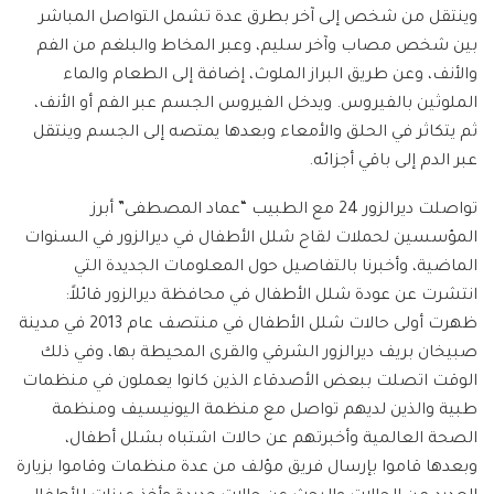
وينتقل من شخص إلى آخر بطرق عدة تشمل التواصل المباشر
بين شخص مصاب وآخر سليم، وعبر المخاط والبلغم من الفم
والأنف، وعن طريق البراز الملوث، إضافة إلى الطعام والماء
الملوثين بالفيروس. ويدخل الفيروس الجسم عبر الفم أو الأنف،
ثم يتكاثر في الحلق والأمعاء وبعدها يمتصه إلى الجسم وينتقل
عبر الدم إلى باقي أجزائه.
تواصلت ديرالزور 24 مع الطبيب “عماد المصطفى” أبرز
المؤسسين لحملات لقاح شلل الأطفال في ديرالزور في السنوات
الماضية، وأخبرنا بالتفاصيل حول المعلومات الجديدة التي
انتشرت عن عودة شلل الأطفال في محافظة ديرالزور قائلاً:
ظهرت أولى حالات شلل الأطفال في منتصف عام 2013 في مدينة
صبيخان بريف ديرالزور الشرقي والقرى المحيطة بها، وفي ذلك
الوقت اتصلت ببعض الأصدقاء الذين كانوا يعملون في منظمات
طبية والذين لديهم تواصل مع منظمة اليونيسيف ومنظمة
الصحة العالمية وأخبرتهم عن حالات اشتباه بشلل أطفال،
وبعدها قاموا بإرسال فريق مؤلف من عدة منظمات وقاموا بزيارة