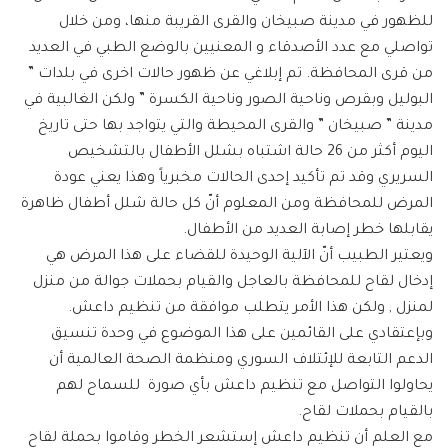
للظهور في مدينة صبيخان والقرى القريبة منها، ومن خلال
تواصلي مع عدد الأصدقاء و المعنيين بالوضع الطبي في العديد
من قرى المحافظة. تم إبلاغي عن ظهور حالات اخرى في بلدات ”
البوليل وبقرص وناحية الصور وناحية الكسرة ” ولكن الغالبية في
مدينة ” صبيخان ” والقرى المحيطة والتي يتواجد بها حتى تاريخ
اليوم أكثر من 26 حالة اشتباه بشلل الأطفال بالتشخيص
السريري وقد تم تأكيد إحدى الحالات مخبرياً وهذا يعني عودة
المرض للمحافظة ومن المعلوم أنّ كل حالة شلل أطفال ظاهرة
يقابلها خطر إصابة العديد من الأطفال.
ويعتير الطبيب أنّ الآلية الوحيدة للقضاء على هذا المرض هي
إدخال لقاح للمحافظة بالعاجل والقيام بحملات جوالة من منزل
لمنزل , ولكن هذا الأمر يتطلب موافقة من تنظيم داعش.
وبإعتقادي على القائمين على هذا الموضوع في وحدة تنسيق
الدعم التابعة للإئتلاف السوري ومنظمة الصحة العالمية أن
يحاولوا التواصل مع تنظيم داعش بأي صورة للسماح لهم
بالقيام بحملات لقاح.
مع العلم أن تنظيم داعش إستشعر الخطر وقاموا بحملة لقاح