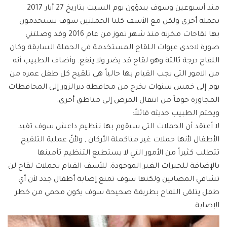
منذ أسبوعين وسوف يبدؤون يوم السبت بتاريخ 27 أيار 2017
بحملة أخرى ولكن مع الأسف كلتا الحملتين سوف يستخدمون
بها لقاحات مخزنة منذ شهر تموز من عام 2016 وقد وصلتني
صورة لاحدى عبوات اللقاح المستخدمة في الحملة السابقة وكان
اللقاح درجة ثالثة وهو لقاح قد يضر ولا ينفع. وأضاف الطبيب أنه
من الامور التي يجب القيام بها حالياً هي تلقيح كل طفل عمره من
يوم إلى خمس سنوات يخرج من محافظة ديرالزور إلى المحافظات
المجاورة خوفاً من انتقال المرض إلى مناطق أخرى.
ويختم الطبيب حديثه قائلاً:
لا أعتقد أن الحملات التي سيقوم بها تنظيم داعش سوف تفيد
الأطفال لأنها حملات غير متاكملة الأركان
, ولأنّ عملية التلقيح
تتطلب كثيراً من الأمور التي لا يستطيع التنظيم تأمينها
بالإضافة للخبرات الغير الموجودة. للأسف القيام بحملات لقاح لن
تشافي المصابين ولكنها سوف تمنع إصابة أطفال جدد لأن أي
طفل يتلقى اللقاح بطريقة صحيحة سوف يكون محمي من خطر
الإصابة.