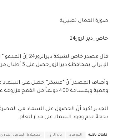
صورة المقال تعبيرية
خاص_ديرالزور24
قال مصدر خاص لشبكة
الإيراني بمحافظة ديرالزور حصل على 5 أطنان من السماد البارد (يوريا).
وأضاف المصدر أنّ “عسكر” حصل على السماد من
وهمية وبمساحة 400 دونماً من القمح مزروعة على قطاع الري الثالث في مدينة موحسن.
الجدير ذكره أنّ الحصول على السماد من المصرف ا
بحجة عدم وجود السماد على مدار العام.
كلمات دلالية:
السماد
ديرالزور
ميليشيا الحرس الثوري ا