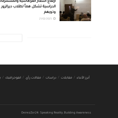
ارتفاع أسعار القرطاسية والمستلزما
الدراسية تشكل هماً لطلاب ديرالزور
وذويهم
21/02/2025
أبرز الأنباء
مقابلات
دراسات
مقالات رأي
انفوجرافيك
ب
DeirezZor24: Speaking Reality, Building Awareness