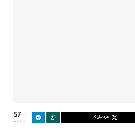
57
غرد على X
قراءة