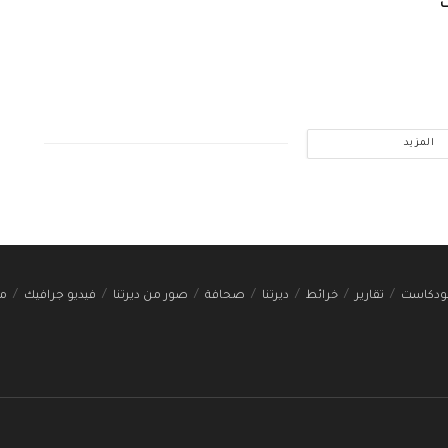
ت
المزيد
ودكاست
تقارير
خرائط
ديرتنا
صحافة
صور من ديرتنا
فيديو جرافيك
مج