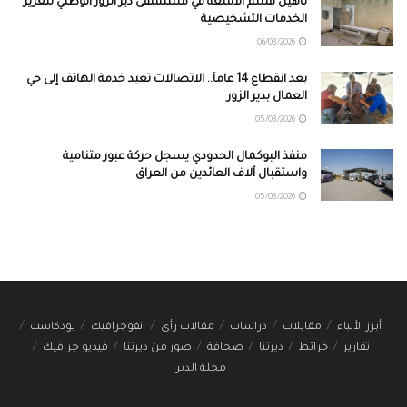
تأهيل قسم الأشعة في مستشفى دير الزور الوطني لتعزيز
الخدمات التشخيصية
06/08/2026
بعد انقطاع 14 عاماً.. الاتصالات تعيد خدمة الهاتف إلى حي
العمال بدير الزور
05/08/2026
منفذ البوكمال الحدودي يسجل حركة عبور متنامية
واستقبال آلاف العائدين من العراق
05/08/2026
أبرز الأنباء
مقابلات
دراسات
مقالات رأي
انفوجرافيك
بودكاست
تقارير
خرائط
ديرتنا
صحافة
صور من ديرتنا
فيديو جرافيك
مجلة الدير