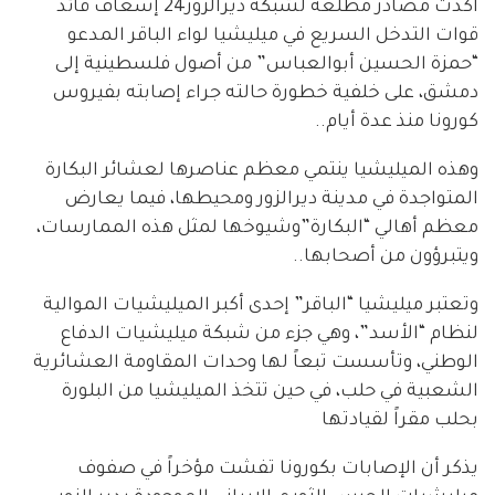
أكدت مصادر مطلعة لشبكة ديرالزور24 إسعاف قائد
قوات التدخل السريع في ميليشيا لواء الباقر المدعو
“حمزة الحسين أبوالعباس” من أصول فلسطينية إلى
دمشق، على خلفية خطورة حالته جراء إصابته بفيروس
كورونا منذ عدة أيام..
وهذه الميليشيا ينتمي معظم عناصرها لعشائر البكارة
المتواجدة في مدينة ديرالزور ومحيطها، فيما يعارض
معظم أهالي “البكارة”وشيوخها لمثل هذه الممارسات،
ويتبرؤون من أصحابها..
وتعتبر ميليشيا “الباقر” إحدى أكبر الميليشيات الموالية
لنظام “الأسد”، وهي جزء من شبكة ميليشيات الدفاع
الوطني، وتأسست تبعاً لها وحدات المقاومة العشائرية
الشعبية في حلب، في حين تتخذ الميليشيا من البلورة
بحلب مقراً لقيادتها
يذكر أن الإصابات بكورونا تفشت مؤخراً في صفوف