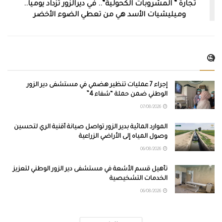
تجارة ” المشروبات الكحولية”.. في ديرالزور تزداد يومياً..
وميليشيات الأسد هي من تعطي الضوء الأخضر
🧐
إجراء 7 عمليات تنظير هضمي في مستشفى دير الزور
الوطني ضمن حملة “شفاء 4”
07/08/2026
الموارد المائية بدير الزور تواصل صيانة أقنية الري لتحسين
وصول المياه إلى الأراضي الزراعية
06/08/2026
تأهيل قسم الأشعة في مستشفى دير الزور الوطني لتعزيز
الخدمات التشخيصية
06/08/2026