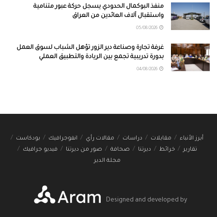
منفذ البوكمال الحدودي يسجل حركة عبور متنامية
واستقبال آلاف العائدين من العراق
05/08/2026
غرفة تجارة وصناعة دير الزور تؤهل الشباب لسوق العمل
بدورة تدريبية تجمع بين الريادة والتطبيق العملي
04/08/2026
أبرز الأنباء
مقابلات
دراسات
مقالات رأي
انفوجرافيك
بودكاست
تقارير
خرائط
ديرتنا
صحافة
صور من ديرتنا
فيديو جرافيك
مجلة الدير
Designed and developed by