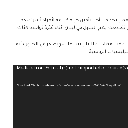
مل بجد من أجل تأمين حياة كريمة لأفراد أسرته، كما
 تقطعت بهم السبل في لبنان أثناء فترة تواجده هناك.
ن أقاربه قبل مغادرته للبنان بساعات، ويظهر في الصورة أنه
لميليشيات الروسية.
Media error: Format(s) not supported or source(s
Download File: https://deirezzor24.net/wp-content/uploads/2018/04/1.mp4?_=1