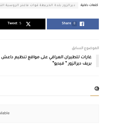
كلمات دلالية:
ديرالزور بلدة الخريطة قوات فاغنر الروسية ال
Tweet
5
Share
8
الموضوع السابق
غارات للطيران العراقي على مواقع تنظيم داعش
بريف ديرالزور ” فيديو”
🧐
ilable