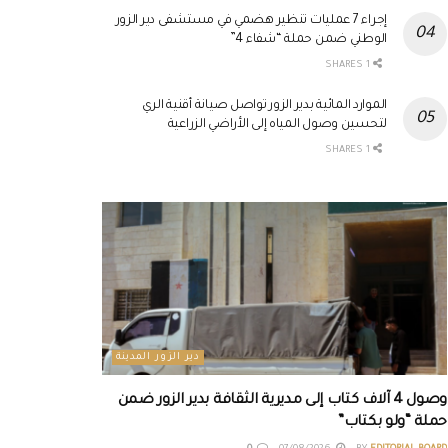
إجراء 7 عمليات تنظير هضمي في مستشفى دير الزور
الوطني ضمن حملة “شفاء 4”
1 SHARES
الموارد المائية بدير الزور تواصل صيانة أقنية الري
لتحسين وصول المياه إلى الأراضي الزراعية
1 SHARES
دير الزور المدينة
وصول 4 آلاف كتاب إلى مديرية الثقافة بدير الزور ضمن
حملة “ولو بكتاب”