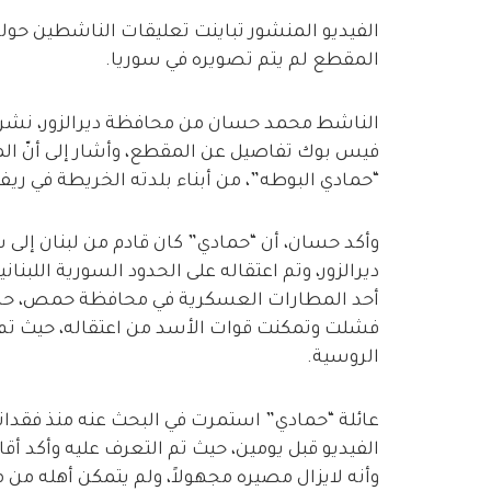
الفيديو المنشور تباينت تعليقات الناشطين حوله
المقطع لم يتم تصويره في سوريا.
الناشط محمد حسان من محافظة ديرالزور، نشر 
فيس بوك تفاصيل عن المقطع، وأشار إلى أنّ ال
“حمادي البوطه”، من أبناء بلدته الخريطة في ريف 
وأكد حسان، أن “حمادي” كان قادم من لبنان إلى سو
ديرالزور، وتم اعتقاله على الحدود السورية اللب
أحد المطارات العسكرية في محافظة حمص، حاول 
فشلت وتمكنت قوات الأسد من اعتقاله، حيث تم
الروسية.
عائلة “حمادي” استمرت في البحث عنه منذ فقدان
الفيديو قبل يومين، حيث تم التعرف عليه وأكد أق
وأنه لايزال مصيره مجهولاً، ولم يتمكن أهله من مع