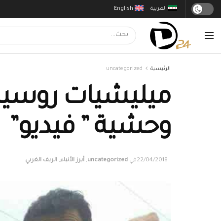
العربية
English
الرئيسية
uncategorized
ميليشيات روسية 
وحشية ” فيديو”
22/04/2018
في
uncategorized
,
أبرز الأنباء
,
الريف الغربي