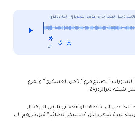
لأسد ترسل العشرات من عناصر التسوية إلى بادية ديرالزور
x1
 عنصراً من أصحاب ‘التسويات” لصالح فرع “الأمن العسكري” و لفرع
 شبكة ديرالزور24.
 العناصر إلى نقاطها الواقعة في باديتي البوكمال
دريبية لمدة شهر داخل “معسكر الطلائع” قبل فرزهم إلى