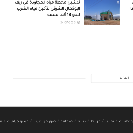
تدشين محطة مياه المجاودة في ريف
ا
البوكمال الشرقي لتأمين مياه الشرب
لنحو 18 ألف نسمة
24/07/2026
المزيد
ودكاست
تقارير
خرائط
ديرتنا
صحافة
صور من ديرتنا
فيديو جرافيك
مج