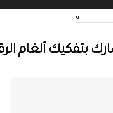
رك بتفكيك ألغام الرق