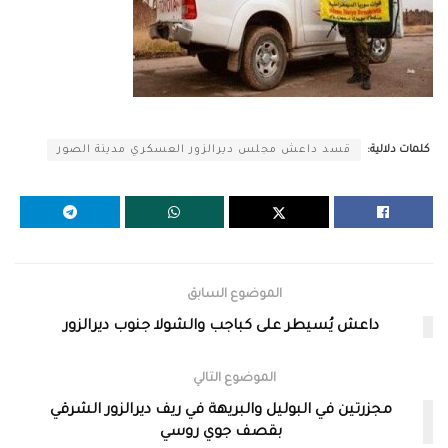
كلمات دلالية:
قسد داعش مجلس ديرالزور العسكري مدينة الصور
الموضوع السابق
داعش يُسيطر على كباجب والشولا جنوب ديرالزور
الموضوع التالي
مجزرتين في البوليل والبريهة في ريف ديرالزور الشرقي
بقصف جوي روسي