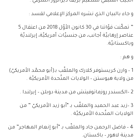
الجيب المتبقي للتنظيم بريف ديرالزور الشرقي .
و جاء بالبيان الذي نشره المركز الإعلامي لقسد :
” تمكّنت قوّاتنا في 30 كانون الأوّل 2018 من اعتقال 5
عناصر إرهابيّة أجانب، من جنسيّات أمريكيّة، إيرلنديّة
وباكستانيّة.
و هم :
1 – وارن كريستوفر كلارك والملقّب بـ(أبو محمّد الأمريكيّ)
من ولاية هيوستن – الولايات المتّحدة الأمريكيّة .
2 –الكسندر روزماتوفيتش من مدينة دوبلن – إيرلندا .
3 –زيد عبد الحميد والملقّب بـ “أبو زيد الأمريكيّ ” من
الولايات المتّحدة الأمريكيّة .
4 – فاضل الرحمن جاد والملقّب بـ “أبو إنعام المهاجر” من
مدينة لاهور – باكستان.