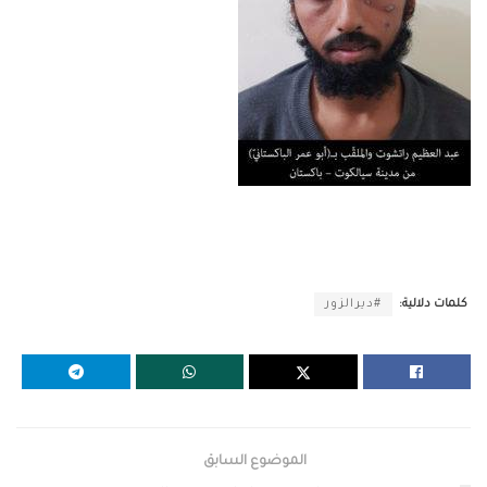
كلمات دلالية:
#ديرالزور
الموضوع السابق