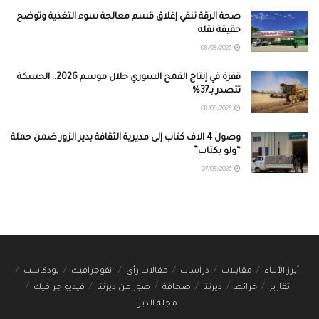
صحة الرقة تنفي إغلاق قسم معالجة سوء التغذية وتوضح
حقيقة نقله
08/08/2026
قفزة في إنتاج القمح السوري خلال موسم 2026.. الحسكة
تتصدر بـ37%
08/08/2026
وصول 4 آلاف كتاب إلى مديرية الثقافة بدير الزور ضمن حملة
“ولو بكتاب”
07/08/2026
أبرز الأنباء
مقابلات
دراسات
مقالات رأي
انفوجرافيك
بودكاست
تقارير
خرائط
ديرتنا
صحافة
صور من ديرتنا
فيديو جرافيك
مجلة الدير